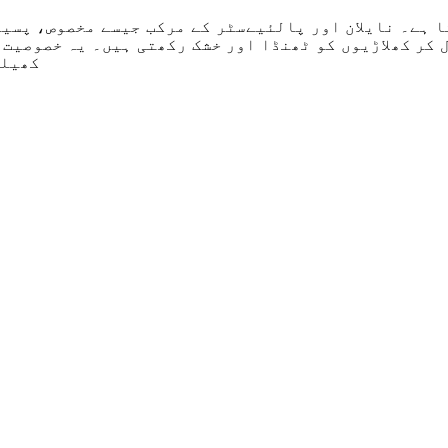
ا ہے۔ نایلان اور پالئیےسٹر کے مرکب جیسے مخصوص، پسی
 کر کھلاڑیوں کو ٹھنڈا اور خشک رکھتی ہیں۔ یہ خصوصیت 
کھیلو