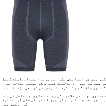
 گئی ہیں جو اسٹائلش نظر آتے ہوئے اپنے اتھلیٹک کھیل
ی قسم کے ہموار، بلاتعطل فیبرک کو یقینی بناتے ہیں۔
کے اور چافنگ کو کم کرکے کارکردگی کو بھی بڑھاتا ہے۔
 مطابق ہونے کی صلاحیت کی وجہ سے مقبولیت حاصل کی ہے،
ہے، جو سخت جسمانی سرگرمیوں کے دوران جلن اور تکلیف
کو روکتی ہے۔