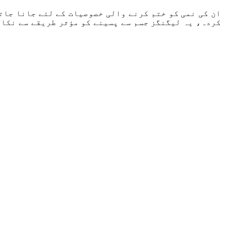
ان کی نمی کو ختم کرنے والی خصوصیات کے لئے جانا جات
کردہ، یہ لیگنگز جسم سے پسینے کو مؤثر طریقے سے نکال