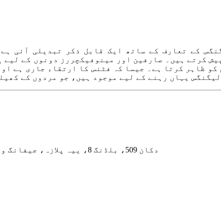
نگس کے تعارف کے ساتھ ایک قابل ذکر تبدیلی آئی ہے۔
یش کرتے ہیں۔ صارفین اور مینوفیکچررز دونوں کے لیے پ
کو ظاہر کرتا ہے۔ جیسا کہ فٹنس کا ارتقاء جاری ہے او
لیگنگس یہاں رہنے کے لیے موجود ہیں، جو مردوں کے کھیلو
دکان 509، بلڈنگ 8، ییہ پلازہ، جیفانگ ویسٹ روڈ، یونھے ڈسٹرکٹ، کانگ زو شہر، صوبہ ہیبی