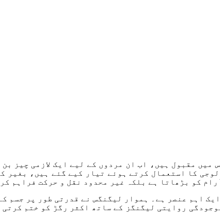
میں مقبول ہیں، اب ان مردوں کے لیے ایک لازمی چیز بن
وجی کا استعمال کرتے ہوئے تیار کیے گئے ہیں، بغیر کس
رام کو بڑھاتا ہے بلکہ غیر محدود نقل و حرکت فراہم کر
ایک اہم عنصر ہے۔ ہموار لیگنگس نے قدرتی طور پر جسم کے
موجودگی روایتی لیگنگز کے ساتھ اکثر رگڑ کو ختم کرتی 