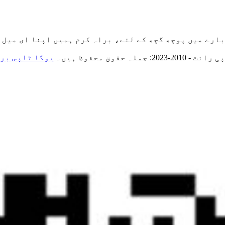
 گچھ کے لئے، براہ کرم ہمیں اپنا ای میل چھوڑ دیں اور ہم 24 گھنٹوں کے ا
ٹ - 2010-2023: جملہ حقوق محفوظ ہیں۔
یوگا ٹاپس بر