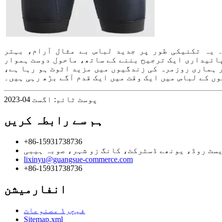
 یہ تکنیکی طور پر جدید لباس بے مثال آرام، بہتر
ائیداری ایک ترجیح بننے کے ساتھ، ماحول دوست ہموار
ر ہماری روزمرہ کی زندگیوں میں مزید اٹوٹ ہو رہا ہے،
ں کے لباس میں ایک وقت میں ایک قدم آگے بڑھ رہی ہیں۔
پوسٹ ٹائم: اگست 04-2023
ہم سے رابطہ کریں
+86-15931738736
lixinyu@guangsue-commerce.com
+86-15931738736
انفارمیشن
فیچرڈ مصنوعات
Sitemap.xml