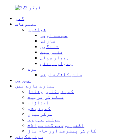
گھر
مصنوعات
خواتین
سب سے اوپر
شارٹس
ٹانگیں
فٹنس سیٹ
ہموار چولی
ہموار پینٹی
مرد
سائیکلنگ شارٹس
خبریں
ہمارے بارے میں
کمپنی کا پروفائل
عملے کی تربیت
اعزازات
کمپنی شو
سرگرمیاں
عوامی بہبود
اکثر پوچھے گئے سوالات
کام کی پیشرفت اور خام مال
سرٹیفکیٹس