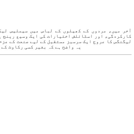
آخر میں، مردوں کے کھیلوں کے لباس میں سیملیس لیگ
کارکردگی، اور اسٹائلش اختیارات کی ایک وسیع رینج پ
لیگنگس کا عروج ایک سرسبز مستقبل کے لیے صنعت کے عزم 
یہ واضح ہے کہ بغیر کسی رکاوٹ کے 