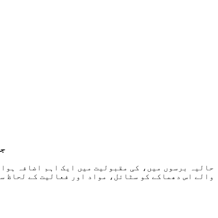
جد
حالیہ برسوں میں، کی مقبولیت میں ایک اہم اضافہ ہوا 
والے اس دھماکے کو سٹائل، مواد اور فعالیت کے لحاظ سے