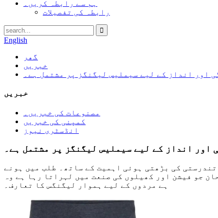
ہم سے رابطہ کریں۔
رابطہ کی تفصیلات
English
گھر
خبریں
ی اور انداز کے لیے سیملیس لیگنگز پر مشتمل ہے۔
خبریں
مصنوعات کی خبریں۔
کمپنی کی خبریں
انڈسٹری نیوز
 اور انداز کے لیے سیملیس لیگنگز پر مشتمل ہے۔
تندرستی کی بڑھتی ہوئی اہمیت کے ساتھ۔ طلب میں ہونے
ان جو فیشن اور کھیلوں کی صنعت میں لہراتا رہا ہے وہ
ہے مردوں کے لیے ہموار لیگنگس کا تعارف۔