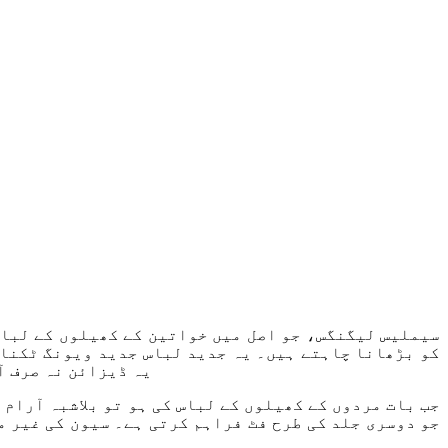
سیملیس لیگنگس، جو اصل میں خواتین کے کھیلوں کے لباس 
کو بڑھانا چاہتے ہیں۔ یہ جدید لباس جدید ویونگ ٹکنال
یہ ڈیزائن نہ صرف آ
جب بات مردوں کے کھیلوں کے لباس کی ہو تو بلاشبہ آرام 
جو دوسری جلد کی طرح فٹ فراہم کرتی ہے۔ سیون کی غیر 