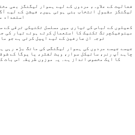
فعالیت کے علاوہ، مردوں کے لیے ہموار لیگنگز بھی مخت
لیگنگز مقبول انتخاب بنی ہوئی ہیں، فیشن کے لیے آگے
استعداد مر
کھیلوں کے لباس کی تیاری میں مسلسل تکنیکی ترقی کے س
مینوفیکچرنگ تکنیک کا استعمال کرتے ہوئے تیار کی جا 
توجہ ان صارفین کے لیے اپیل کرتی ہے جو ما
جیسے جیسے مردوں کی ہموار لیگنگس کی مانگ بڑھ رہی ہے
چاہے آپ رنر، سائیکل سوار، ویٹ لفٹر، یا یوگا کے شوقی
کا ایک مخصوص انداز ہے۔ یہ موزوں طریقہ اس بات کو