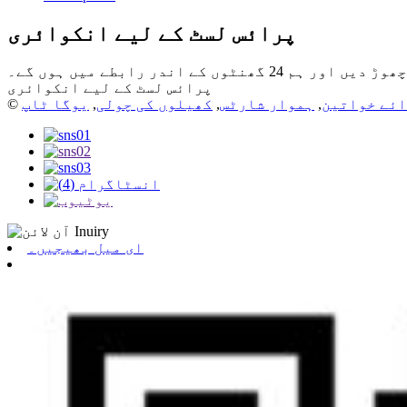
پرائس لسٹ کے لیے انکوائری
ندر رابطے میں ہوں گے۔
پرائس لسٹ کے لیے انکوائری
ائے خواتین
,
ہموار شارٹس
,
کھیلوں کی چولی
,
یوگا ٹاپ
ای میل بھیجیں۔