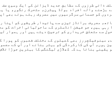
لف ذاتی طرزوں کے مطابق جدید ڈیزائن کی ایک وسیع صف 
 بڑھنے والے افراد بولڈ پیٹرن، متحرک رنگوں، یا یہ
دوں کو جسمانی سرگرمیوں میں مصروف رہتے ہوئے بھی اپن
اتھ، معروف برانڈز تیزی سے پائیدار طریقوں کو اپنا رہ
رہی ہیں، جو فیشن انڈسٹری کے ماحولیاتی اثرات کو مج
حول سے متعلق خریداری کو ترجیح دیتے ہیں اور ہموار لی
، مینوفیکچررز بھی کھیلوں کے مختلف شعبوں کو پورا کر
ن ہوں، آپ کی کارکردگی کو بہتر بنانے اور آپ کے مجمو
 یقینی بناتا ہے کہ کھلاڑی لیگنگس کا بہترین جوڑا تلاش