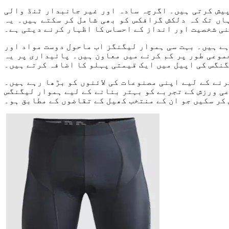
پیش کرتی ہیں۔ اگرچہ سادہ اور غیر جانبدار ٹنڈ والی
اں تک کہ دلکش گرافکس کو بھی شامل کر سکتے ہیں۔ یہ
ی شخصیت اور انداز کے احساس کا اظہار کرنے دیتی ہے۔
ے ہیں۔ بہت سی ہموار لیگنگز اب ماحول دوست مواد اور
موعی طور پر کم کرنے میں معاون ہیں۔ پائیداری پر یہ
گنگس کی اپیل میں ایک قیمتی پہلو کا اضافہ کرتے ہیں۔
نے کے لیے اپنی مصنوعات کی لائنوں کو بڑھا رہے ہیں۔
عی ورزش کے تجربے کو بہتر بنانے کے لیے ہموار لیگنگس
 کر سکیں جو ان کے منتخب کھیل کے تقاضوں کے مطابق ہو۔